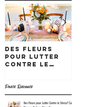
Des Fleurs
Happy 1
pour Lutter
but why
Contre le
of the 
Stress? Can
Flowers
Posts Récents
Relieve
Stress?