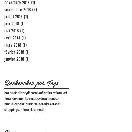
novembre 2018
(1)
1 post
septembre 2018
(2)
2 posts
juillet 2018
(1)
1 post
juin 2018
(1)
1 post
mai 2018
(1)
1 post
avril 2018
(1)
1 post
mars 2018
(1)
1 post
février 2018
(1)
1 post
janvier 2018
(1)
1 post
Rechercher par Tags
bouquet
delivery
décoration
fiori
fleurs
floral art
floral designer
flowers
lockdown
monaco
monte-carlo
muguet
pivoine
red
rose
roses
shopping
sunflower
tournesol