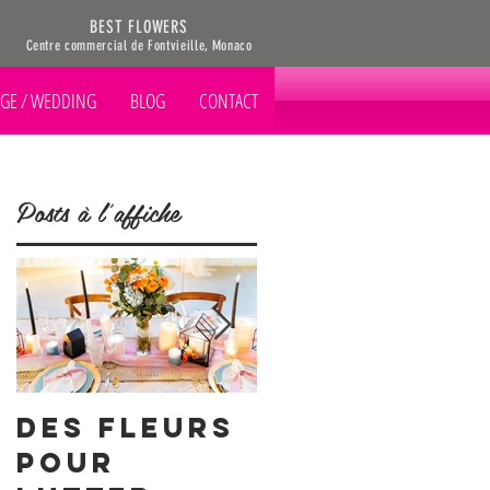
BEST FLOWERS
Centre commercial de Fontvieille, Monaco
GE / WEDDING
BLOG
CONTACT
Posts à l'affiche
Des Fleurs
Happy 1st
pour
May, but