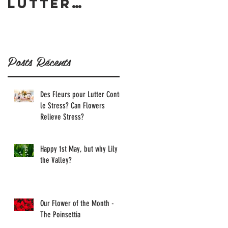
Lutter
why Lily of
Contre le
the Valley
Stress?
Can
Posts Récents
Flowers
a
Relieve
Des Fleurs pour Lutter Contre
Stress?
le Stress? Can Flowers
Relieve Stress?
Happy 1st May, but why Lily of
the Valley?
Our Flower of the Month -
The Poinsettia