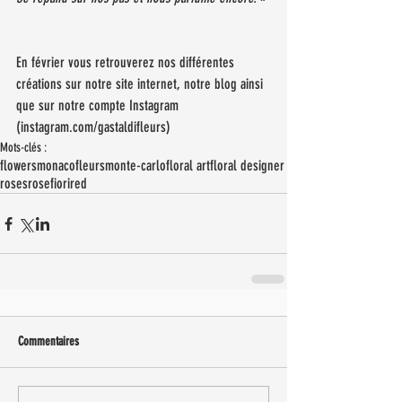
En février vous retrouverez nos différentes 
créations sur notre site internet, notre blog ainsi 
que sur notre compte Instagram 
(instagram.com/gastaldifleurs)
Mots-clés :
flowers
monaco
fleurs
monte-carlo
floral art
floral designer
roses
rose
fiori
red
Commentaires