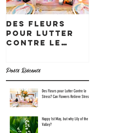
Des Fleurs
Notre f
pour Lutter
du mois
Contre le
Tourne
Stress? Can
Flowers
Posts Récents
Relieve
Stress?
Des Fleurs pour Lutter Contre le
Stress? Can Flowers Relieve Stress?
Happy 1st May, but why Lily of the
Valley?